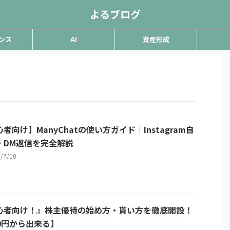
よるブログ
ンス
AI
資産形成
者向け】ManyChatの使い方ガイド｜Instagram自
・DM返信を完全解説
5/7/10
心者向け！』株主優待の始め方・貰い方を徹底開設！
00円から出来る】