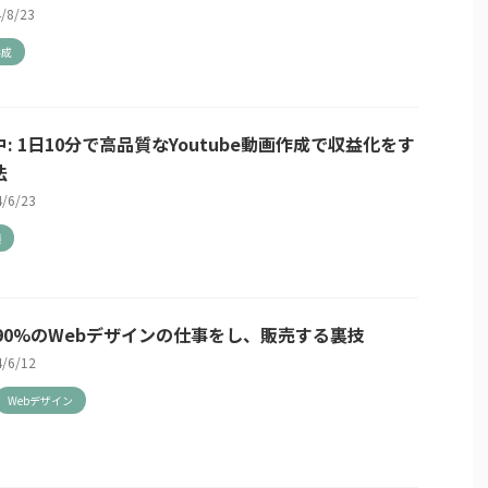
4/8/23
形成
: 1日10分で高品質なYoutube動画作成で収益化をす
法
4/6/23
類
 で90%のWebデザインの仕事をし、販売する裏技
4/6/12
Webデザイン