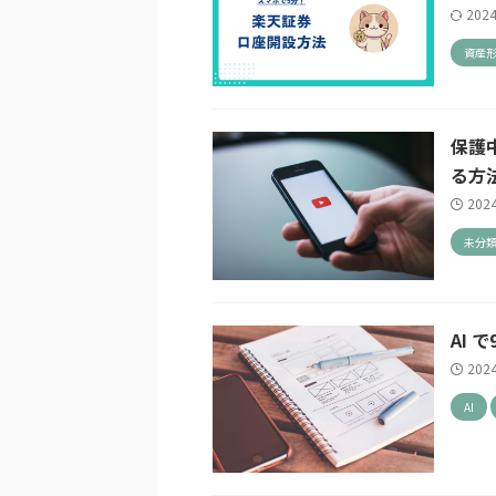
202
資産
保護中
る方
202
未分
AI
202
AI