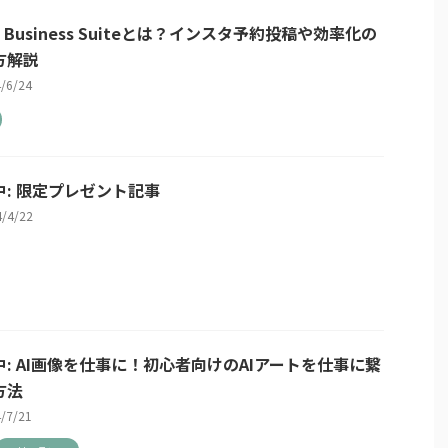
a Business Suiteとは？インスタ予約投稿や効率化の
方解説
4/6/24
中: 限定プレゼント記事
4/4/22
中: AI画像を仕事に！初心者向けのAIアートを仕事に繋
方法
4/7/21