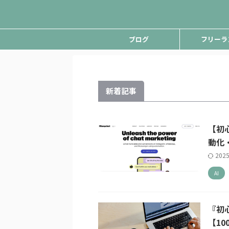
ブログ
フリーラ
新着記事
【初心
動化
202
AI
『初
【1