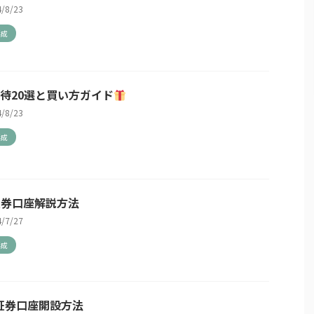
4/8/23
形成
待20選と買い方ガイド
4/8/23
形成
I証券口座解説方法
4/7/27
形成
証券口座開設方法