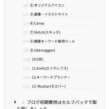
1.4
④.オリジナルアイコン
1.5
⑤.画像・イラストサイト
1.6
⑥.Canva
1.7
⑦.Skitch(スキッチ)
1.8
⑧.関連キーワード取得ツール
1.9
⑨.Ubersuggest
1.10
10.GRC
1.11
11.Arefs(エイチレフス)
1.12
12.キーワードプランナー
1.13
12. Mozbar(モズバー)
2
ブログ初期費用はセルフバックで取
り戻しましょう